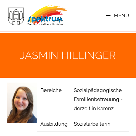
Zum
Inhalt
MENÜ
springen
JAS­MIN HIL­LIN­GER
Bereiche
Sozialpädagogische
Familienbetreuung -
derzeit in Karenz
Ausbildung
Sozialarbeiterin