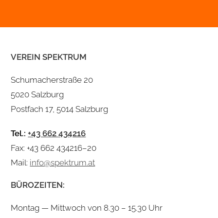
VER­EIN SPEK­TRUM
Schu­ma­cher­straße 20
5020 Salz­burg
Post­fach 17, 5014 Salz­burg
Tel.:
+43 662 434216
Fax: +43 662 434216–20
Mail:
info@spektrum.at
BÜRO­ZEI­TEN:
Mon­tag — Mitt­woch von 8.30 – 15.30 Uhr