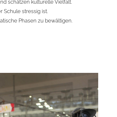
nd schät­zen kul­tu­relle Viel­falt.
Schule stres­sig ist.
a­ti­sche Pha­sen zu bewäl­ti­gen.