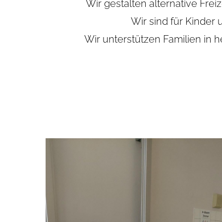
Wir gestal­ten alter­na­tive Frei­z
Wir sind für Kin­der
Wir unter­stüt­zen Fami­lien in h