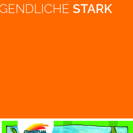
GEND­LI­CHE
STARK