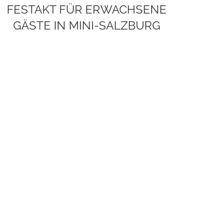
FEST­AKT FÜR ERWACH­SENE
GÄSTE IN MINI-SAL­Z­­BURG