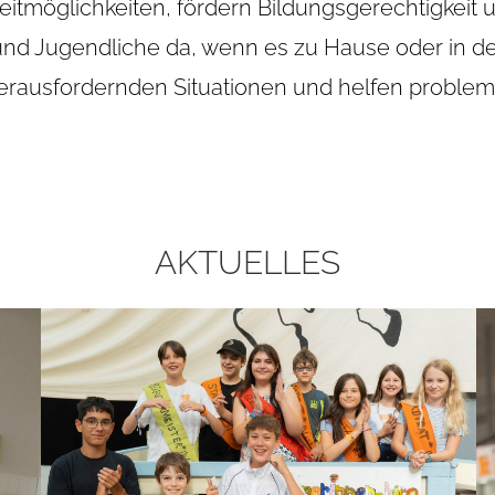
eit­mög­lich­kei­ten, för­dern Bil­dungs­ge­rech­tig­keit u
 und Jugend­li­che da, wenn es zu Hause oder in der 
er­aus­for­dern­den Situa­tio­nen und hel­fen pro­ble­m
AKTU­EL­LES