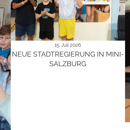
15. Juli 2026
NEUE STADT­RE­GIE­RUNG IN MINI-
SAL­Z­­BURG