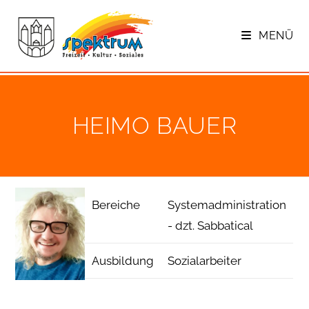
Zum
Inhalt
MENÜ
springen
HEIMO BAUER
Bereiche
Systemadministration
- dzt. Sabbatical
Ausbildung
Sozialarbeiter