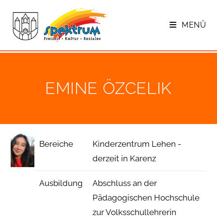
Zum
Inhalt
MENÜ
springen
EMINE ÖZCE­LIK
Bereiche
Kinderzentrum Lehen -
derzeit in Karenz
Ausbildung
Abschluss an der
Pädagogischen Hochschule
zur Volksschullehrerin