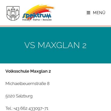
Zum
Inhalt
MENÜ
springen
VS MAX­GLAN 2
Volks­schule Max­glan 2
Micha­el­beu­ern­straße 8
5020 Salz­burg
Tel.: +43 662 433097–71