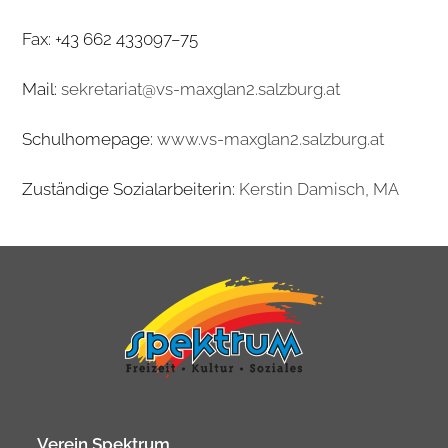
Fax: +43 662 433097–75
Mail:
sekretariat@vs-maxglan2.salzburg.at
Schul­home­page:
www.vs-maxglan2.salzburg.at
Zustän­dige Sozi­al­ar­bei­te­rin:
Kers­tin Damisch, MA
Verein Spektrum