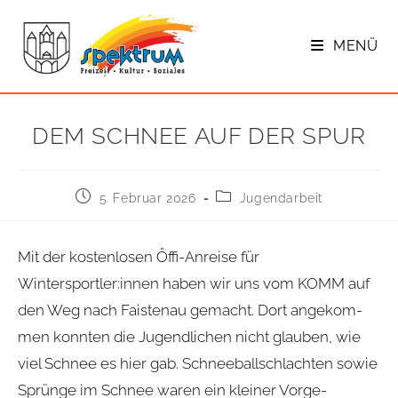
Zum
Inhalt
MENÜ
springen
DEM SCHNEE AUF DER SPUR
Beitrag
Beitrags-
5. Februar 2026
Jugendarbeit
veröffentlicht:
Kategorie:
Mit der kos­ten­lo­sen Öffi-Anreise für
Wintersportler:innen haben wir uns vom KOMM auf
den Weg nach Fais­tenau gemacht. Dort ange­kom­
men konn­ten die Jugend­li­chen nicht glau­ben, wie
viel Schnee es hier gab. Schnee­ball­schlach­ten sowie
Sprünge im Schnee waren ein klei­ner Vor­ge­