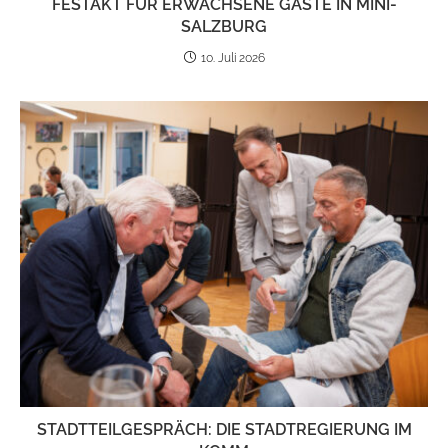
FEST­AKT FÜR ERWACH­SENE GÄSTE IN MINI-
SALZ­BURG
10. Juli 2026
STADT­TEIL­GE­SPRÄCH: DIE STADT­RE­GIE­RUNG IM