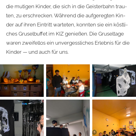
die muti­gen Kin­der, die sich in die Geis­ter­bahn trau­
ten, zu erschre­cken. Wäh­rend die auf­ge­reg­ten Kin­
der auf ihren Ein­tritt war­te­ten, konn­ten sie ein köst­li­
ches Gru­sel­buf­fet im KIZ genie­ßen. Die Gru­sel­tage
waren zwei­fel­los ein unver­gess­li­ches Erleb­nis für die
Kin­der — und auch für uns.