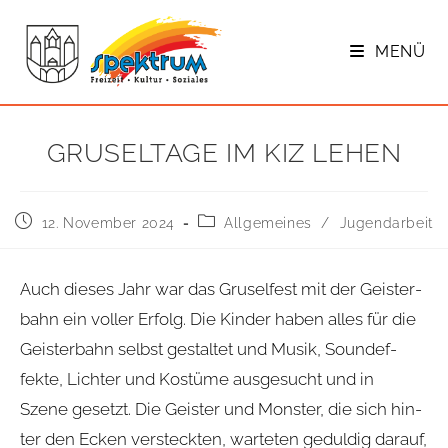
Zum
Inhalt
MENÜ
springen
GRU­SEL­TAGE IM KIZ LEHEN
Beitrag
Beitrags-
12. November 2024
Allgemeines
/
Jugendarbeit
veröffentlicht:
Kategorie:
Auch die­ses Jahr war das Gru­sel­fest mit der Geis­ter­
bahn ein vol­ler Erfolg. Die Kin­der haben alles für die
Geis­ter­bahn selbst gestal­tet und Musik, Sound­ef­
fekte, Lich­ter und Kos­tüme aus­ge­sucht und in
Szene gesetzt. Die Geis­ter und Mons­ter, die sich hin­
ter den Ecken ver­steck­ten, war­te­ten gedul­dig dar­auf,